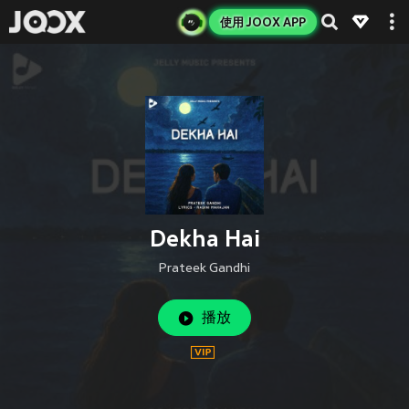
使用 JOOX APP
Dekha Hai
Prateek Gandhi
播放