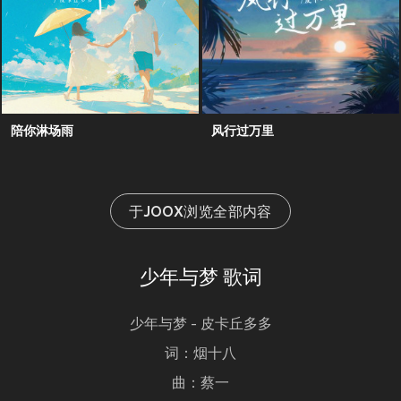
陪你淋场雨
风行过万里
于JOOX浏览全部内容
少年与梦 歌词
少年与梦 - 皮卡丘多多
词：烟十八
曲：蔡一