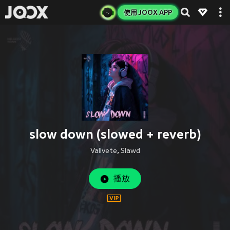
使用 JOOX APP
slow down (slowed + reverb)
Vallvete
,
Slawd
播放