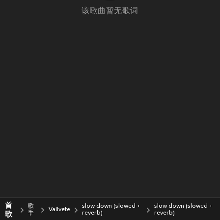
该歌曲暂无歌词
首
歌
slow down (slowed +
slow down (slowed +
Vallvete
歌
手
reverb)
reverb)