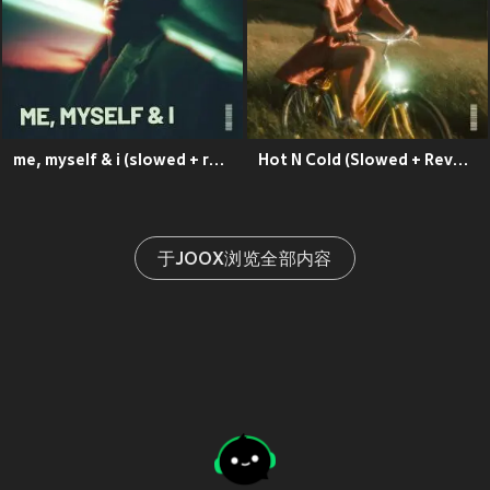
me, myself & i (slowed + reverb)
Hot N Cold (Slowed + Reverb)
于JOOX浏览全部内容