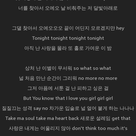
너를 찾아서 오에오 날 비춰주는 저 달빛아래로
그댈 찾아서 오에오오오 끝이 어딘지 모르겠지만 hey
Tonight tonight tonight tonight
아직 난 사랑을 몰라 또 홀로 가여운 이 밤
상처 난 이별이 무서워 so what so what
널 처음 만난 순간이 그리워 no more no more
그저 아픔에 서툰 걸 난 피하고 싶은 걸
But You know that I love you girl girl girl
질질끄는 성격 say no 차가운 입술로 널 얼어 붙게 하는 나나나
Take ma soul take ma heart back 새로운 설레임 get that
사랑은 내게는 어울리지 않아 don't think too much it's