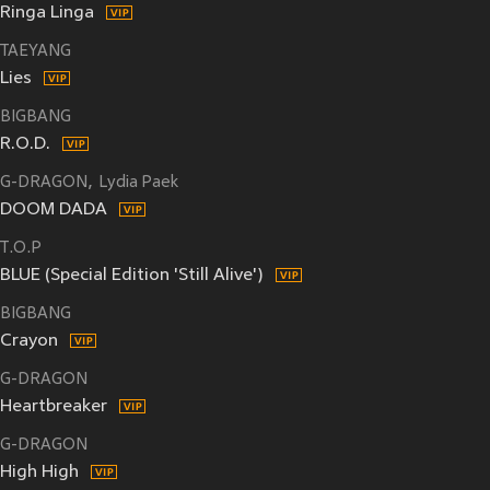
Ringa Linga
TAEYANG
Lies
BIGBANG
R.O.D.
G-DRAGON
Lydia Paek
DOOM DADA
T.O.P
BLUE (Special Edition 'Still Alive')
BIGBANG
Crayon
G-DRAGON
Heartbreaker
G-DRAGON
High High