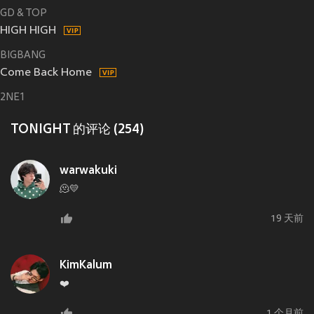
GD & TOP
HIGH HIGH
BIGBANG
Come Back Home
2NE1
TONIGHT 的评论 (254)
warwakuki
🫠💛
19 天前
KimKalum
❤️
1 个月前