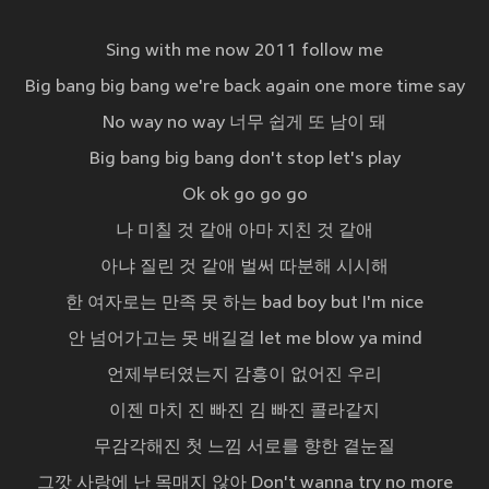
Sing with me now 2011 follow me
Big bang big bang we're back again one more time say
No way no way 너무 쉽게 또 남이 돼
Big bang big bang don't stop let's play
Ok ok go go go
나 미칠 것 같애 아마 지친 것 같애
아냐 질린 것 같애 벌써 따분해 시시해
한 여자로는 만족 못 하는 bad boy but I'm nice
안 넘어가고는 못 배길걸 let me blow ya mind
언제부터였는지 감흥이 없어진 우리
이젠 마치 진 빠진 김 빠진 콜라같지
무감각해진 첫 느낌 서로를 향한 곁눈질
그깟 사랑에 난 목매지 않아 Don't wanna try no more