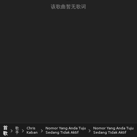
该歌曲暂无歌词
首
歌
Chris
Nomor Yang Anda Tuju
Nomor Yang Anda Tuju
歌
手
Kaban
Sedang Tidak Aktif
Sedang Tidak Aktif