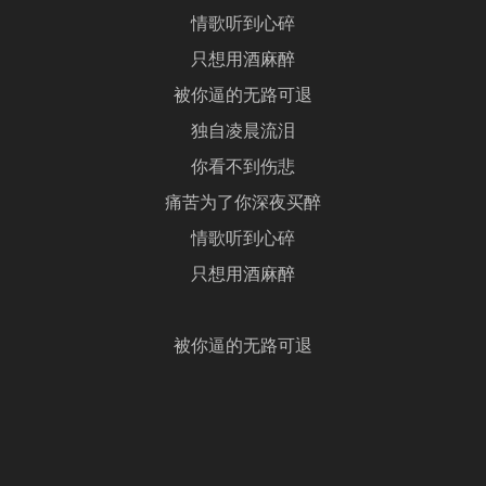
情歌听到心碎
只想用酒麻醉
被你逼的无路可退
独自凌晨流泪
你看不到伤悲
痛苦为了你深夜买醉
情歌听到心碎
只想用酒麻醉
被你逼的无路可退