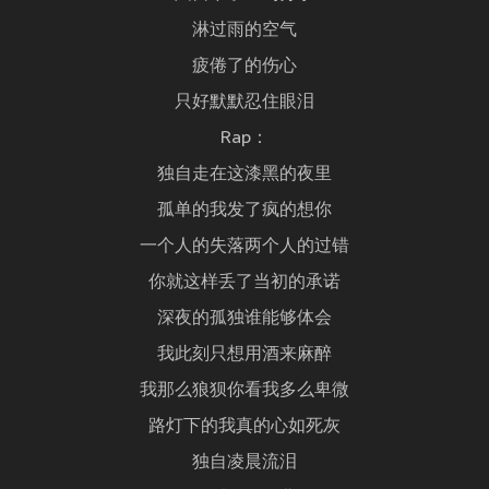
淋过雨的空气
疲倦了的伤心
只好默默忍住眼泪
Rap：
独自走在这漆黑的夜里
孤单的我发了疯的想你
一个人的失落两个人的过错
你就这样丢了当初的承诺
深夜的孤独谁能够体会
我此刻只想用酒来麻醉
我那么狼狈你看我多么卑微
路灯下的我真的心如死灰
独自凌晨流泪