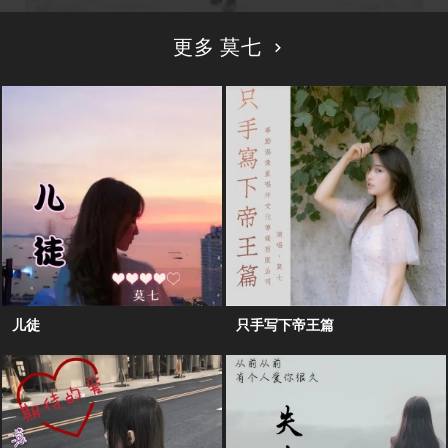
更多 莫七
儿徒
只手写下帝王篇