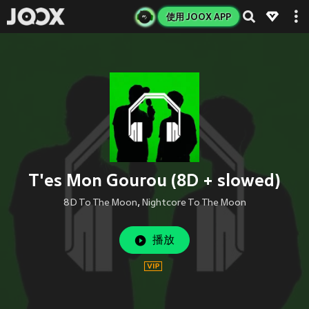
使用 JOOX APP
T'es Mon Gourou (8D + slowed)
8D To The Moon
,
Nightcore To The Moon
播放