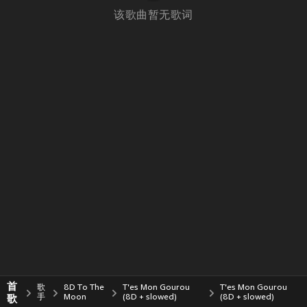
该歌曲暂无歌词
首
歌
8D To The
T'es Mon Gourou
T'es Mon Gourou
歌
手
Moon
(8D + slowed)
(8D + slowed)