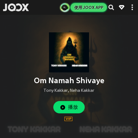
使用 JOOX APP
Om Namah Shivaye
Tony Kakkar
,
Neha Kakkar
播放