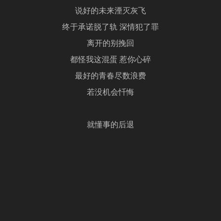
说好的未来湮灭灰飞
终于承诺脱了轨 深情犯了罪
离开的别挽回
都怪我这混蛋 惹你心碎
最好的青春尽数浪费
若没机会忏悔
就懂事的后退