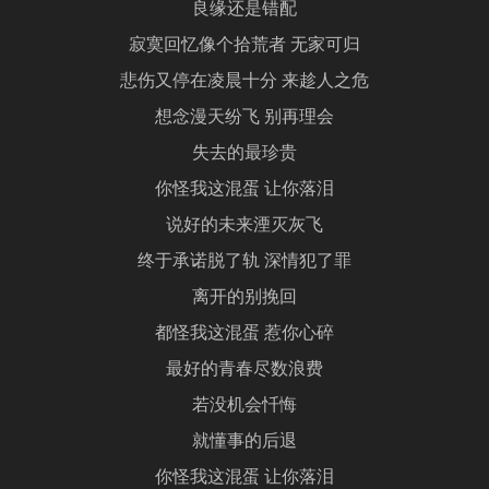
良缘还是错配
寂寞回忆像个拾荒者 无家可归
悲伤又停在凌晨十分 来趁人之危
想念漫天纷飞 别再理会
失去的最珍贵
你怪我这混蛋 让你落泪
说好的未来湮灭灰飞
终于承诺脱了轨 深情犯了罪
离开的别挽回
都怪我这混蛋 惹你心碎
最好的青春尽数浪费
若没机会忏悔
就懂事的后退
你怪我这混蛋 让你落泪