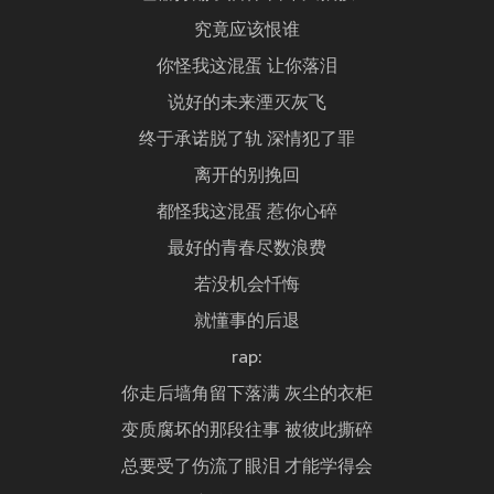
究竟应该恨谁
你怪我这混蛋 让你落泪
说好的未来湮灭灰飞
终于承诺脱了轨 深情犯了罪
离开的别挽回
都怪我这混蛋 惹你心碎
最好的青春尽数浪费
若没机会忏悔
就懂事的后退
rap:
你走后墙角留下落满 灰尘的衣柜
变质腐坏的那段往事 被彼此撕碎
总要受了伤流了眼泪 才能学得会