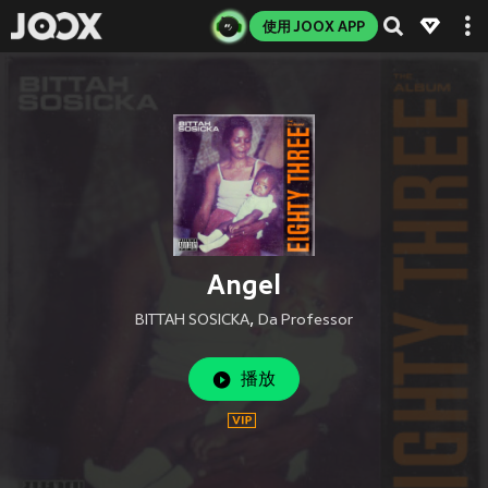
使用 JOOX APP
Angel
BITTAH SOSICKA
,
Da Professor
播放