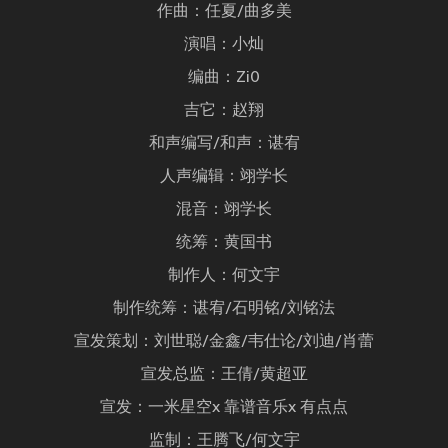
作曲：任夏/曲多美
演唱：小灿
编曲：Zi0
吉它：赵翔
和声编写/和声：谌宥
人声编辑：翊学长
混音：翊学长
统筹：黄国书
制作人：何文宇
制作统筹：谌宥/石明铭/刘铭法
宣发策划：刘世聪/金鑫/韦仕论/刘迪/肖蕾
宣发总监：王倩/黄超亚
宣发：一米星空x 靠谱音乐x 有点点
监制：王腾飞/何文宇