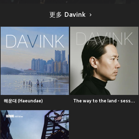
更多 Davink
해운대 (Haeundae)
The way to the land - session1