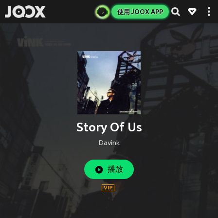
使用 JOOX APP
Story Of Us
Davink
播放