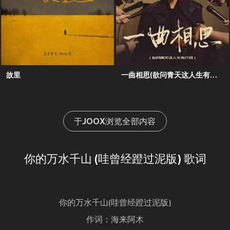
故里
一曲相思(欲问青天这人生有几何)
于JOOX浏览全部内容
你的万水千山 (哇曾经蹬过泥版) 歌词
你的万水千山(哇曾经蹬过泥版)
作词：海来阿木