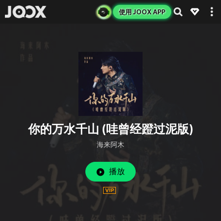
使用 JOOX APP
你的万水千山 (哇曾经蹬过泥版)
海来阿木
播放