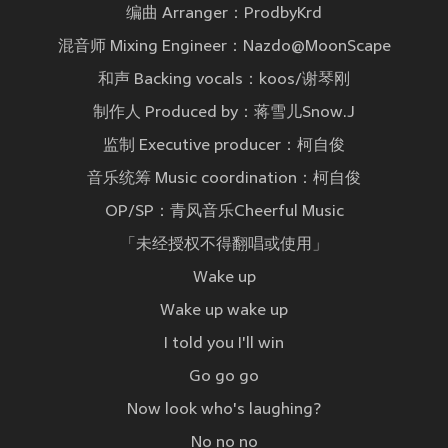
编曲 Arranger：ProdbyKrd
混音师 Mixing Engineer：Nazdo@MoonScape
和声 Backing vocals：koos/谢琴刚
制作人 Produced by：蒋雪儿Snow.J
监制 Executive producer：柯自俊
音乐统筹 Music coordination：柯自俊
OP/SP：青风音乐Cheerful Music
「未经授权不得翻唱或使用」
Wake up
Wake up wake up
I told you I'll win
Go go go
Now look who's laughing?
No no no