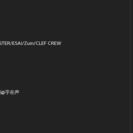
ER/ESAI/Zuin/CLEF CREW
阳@字在声