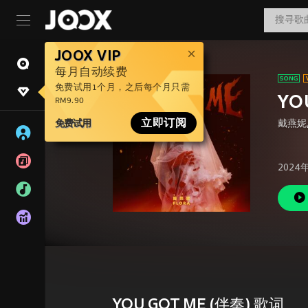
JOOX VIP
每月自动续费
免费试用1个月，之后每个月只需
YO
RM9.90
免费试用
立即订阅
戴燕妮
2024
YOU GOT ME (伴奏) 歌词