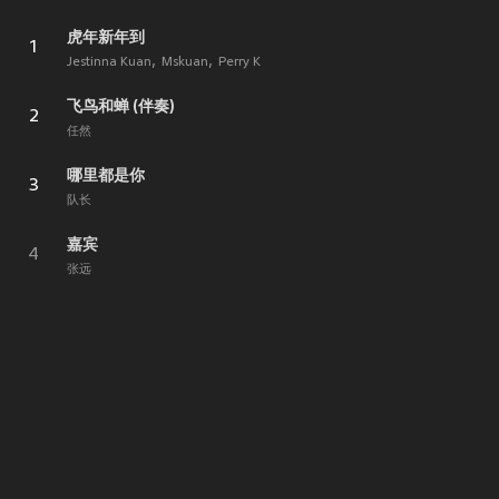
虎年新年到
1
Jestinna Kuan
Mskuan
Perry K
飞鸟和蝉 (伴奏)
2
任然
哪里都是你
3
队长
嘉宾
4
张远