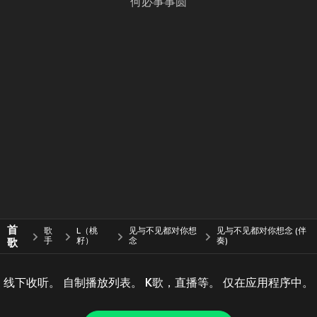
何必事事圆
首
歌
L（桃
见与不见都对你想
见与不见都对你想念 (伴
歌
手
籽）
念
奏)
线下收听。 自制播放列表。 K歌，直播等。 仅在应用程序中。