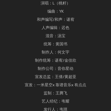
演唱：L（桃籽）
编曲：YK
和声编写/和声：谌宥
人声编辑：迟色
混音：汤宝
统筹：黄国书
制作人：何文宇
制作统筹：谌宥/金佳欣
制作公司：音你星动
宣发总监：王倩/黄超亚
宣发：一米星空x 靠谱音乐x 有点点
监制：王腾飞
艺人经纪：韦耀
发行人：韦琪