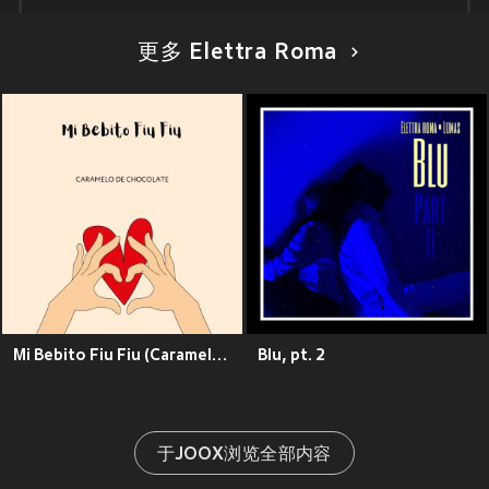
更多 Elettra Roma
Mi Bebito Fiu Fiu (Caramelo de Chocolate)
Blu, pt. 2
于JOOX浏览全部内容