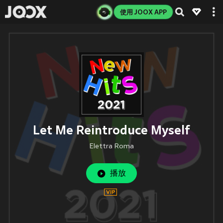
使用 JOOX APP
Let Me Reintroduce Myself
Elettra Roma
播放