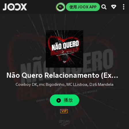
使用 JOOX APP
Não Quero Relacionamento (Explicit)
Cowboy DK
,
mc Bigodinho
,
MC LLisboa
,
Dz6 Mandela
播放