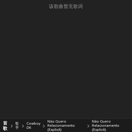
该歌曲暂无歌词
Não Quero
Não Quero
首
歌
Cowboy
Relacionamento
Relacionamento
歌
手
DK
(Explicit)
(Explicit)