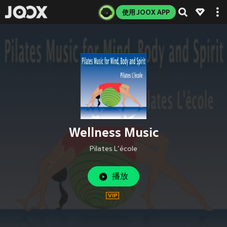
使用 JOOX APP
Wellness Music
Pilates L'école
播放