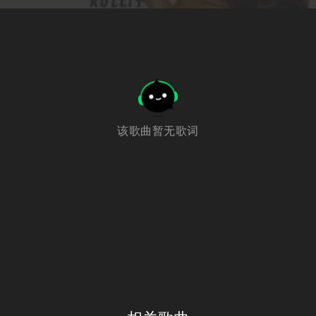
该歌曲暂无歌词