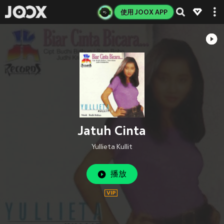
使用 JOOX APP
Jatuh Cinta
Yullieta Kullit
播放