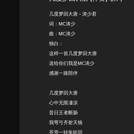
几度梦回大唐 - 涛少君
词：MC涛少
曲：MC涛少
独白：
这样一首几度梦回大唐
送给你们我是MC涛少
感谢一路陪伴
几度梦回大唐
心中无限凄凉
昔日王者断肠
我弯弓齐射天狼
苍穹一转朱轮回