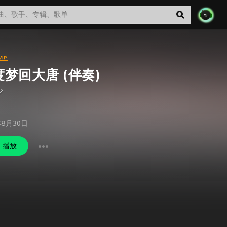
度梦回大唐 (伴奏)
少
年8月30日
播放