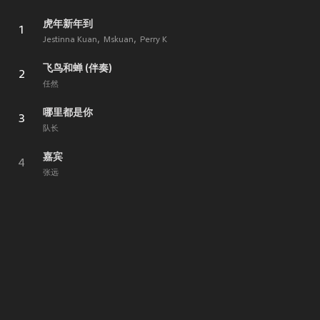
虎年新年到
1
Jestinna Kuan
Mskuan
Perry K
飞鸟和蝉 (伴奏)
2
任然
哪里都是你
3
队长
嘉宾
4
张远