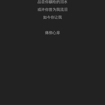
品尝你赐给的泪水
或许你曾为我流泪
如今你让我
痛彻心扉