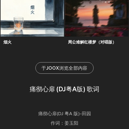
烟火
周公难解红楼梦（对唱版）
于JOOX浏览全部内容
痛彻心扉 (DJ粤A版) 歌词
痛彻心扉(DJ 粤A 版)-田园
作词：姜玉阳