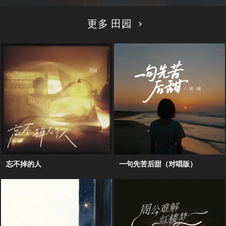
更多 田园
忘不掉的人
一句先苦后甜（对唱版）