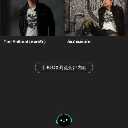
Ton Aniloud (ຮອຍ​ຮັກ)
ບໍ​ແມ່ນ​ພະ​ເອກ
于JOOX浏览全部内容