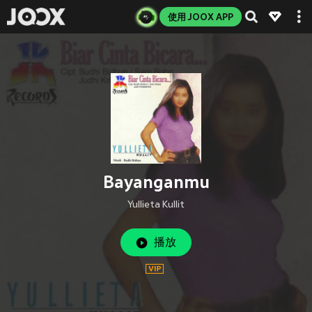
使用 JOOX APP
Bayanganmu
Yullieta Kullit
播放