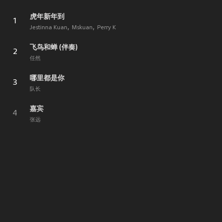
虎年新年到
1
Jestinna Kuan
Mskuan
Perry K
飞鸟和蝉 (伴奏)
2
任然
哪里都是你
3
队长
嘉宾
4
张远