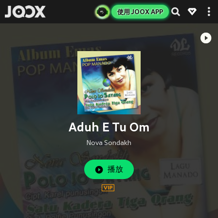
使用 JOOX APP
Aduh E Tu Om
Nova Sondakh
播放