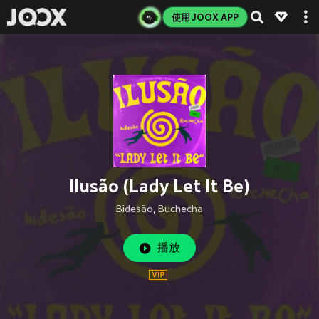
使用 JOOX APP
Ilusão (Lady Let It Be)
Bidesão
,
Buchecha
播放