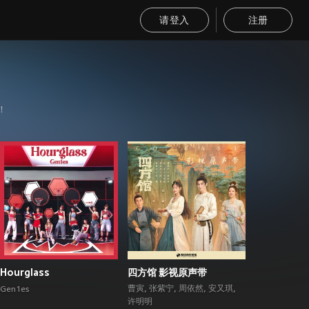
请登入
注册
！
Hourglass
四方馆 影视原声带
曹寅
,
张紫宁
,
周依然
,
安又琪
,
Gen1es
许明明