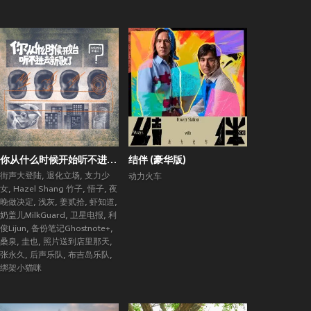
你从什么时候开始听不进去新歌了？ (街声大登陆合辑Vol.5)
结伴 (豪华版)
街声大登陆
,
退化立场
,
支力少
动力火车
女
,
Hazel Shang 竹子
,
悟子
,
夜
晚做决定
,
浅灰
,
姜贰拾
,
虾知道
,
奶盖儿MilkGuard
,
卫星电报
,
利
俊Lijun
,
备份笔记Ghostnote+
,
桑泉
,
圭也
,
照片送到店里那天
,
张永久
,
后声乐队
,
布吉岛乐队
,
绑架小猫咪