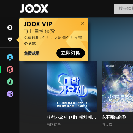
JOOX VIP
每月自动续费
免费试用1个月，之后每个月只需
RM9.90
免费试用
立即订阅
대학가요제 1대1 매치 베스트 PART3, 연합미션 베스트 PART1
永不完结的歌
韩国群星
洛天依