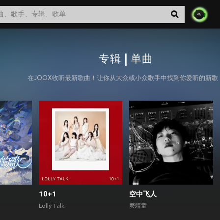
专辑 | 单曲
在JOOX收听最新歌曲！让你从大众或小众歌手中找到你爱听的新歌
10+1
空中飞人
Lolly Talk
窦靖童