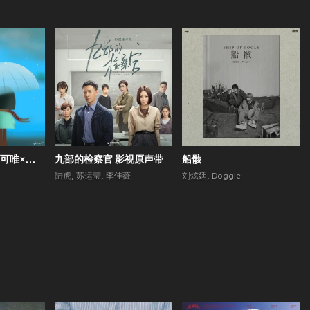
会唱歌的院子 (郁可唯×梁翘柏)
九部的检察官 影视原声带
船骸
陆虎
,
苏运莹
,
李佳薇
刘炫廷
,
Doggie