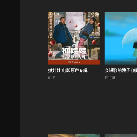
抓娃娃 电影原声专辑
彭飞
郁可唯