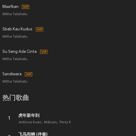
Maafkan
Mitha Talahatu
Sbab Kau Kudus
Mitha Talahatu
Su Seng Ada Cinta
Mitha Talahatu
Sandiwara
Mitha Talahatu
热门歌曲
虎年新年到
1
Jestinna Kuan
Mskuan
Perry K
飞鸟和蝉 (伴奏)