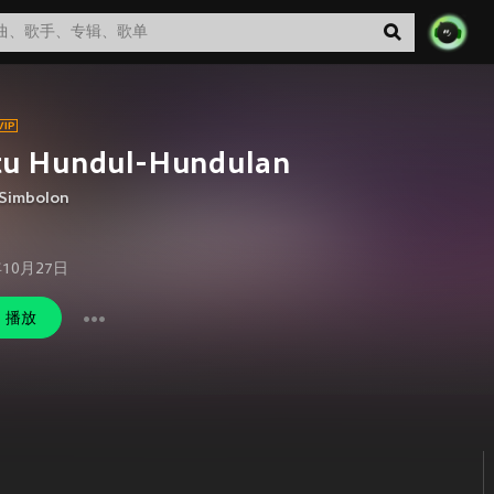
tu Hundul-Hundulan
 Simbolon
年10月27日
播放