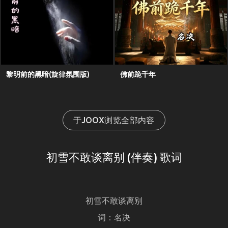
黎明前的黑暗(旋律氛围版)
佛前跪千年
于JOOX浏览全部内容
初雪不敢谈离别 (伴奏) 歌词
初雪不敢谈离别
词：名决