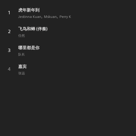
虎年新年到
1
Jestinna Kuan
Mskuan
Perry K
飞鸟和蝉 (伴奏)
2
任然
哪里都是你
3
队长
嘉宾
4
张远