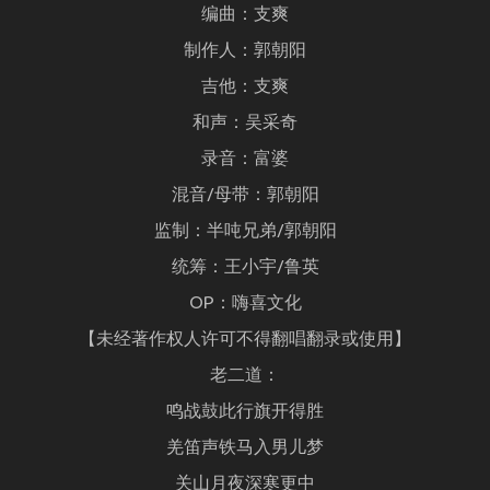
编曲：支爽
制作人：郭朝阳
吉他：支爽
和声：吴采奇
录音：富婆
混音/母带：郭朝阳
监制：半吨兄弟/郭朝阳
统筹：王小宇/鲁英
OP：嗨喜文化
【未经著作权人许可不得翻唱翻录或使用】
老二道：
鸣战鼓此行旗开得胜
羌笛声铁马入男儿梦
关山月夜深寒更中