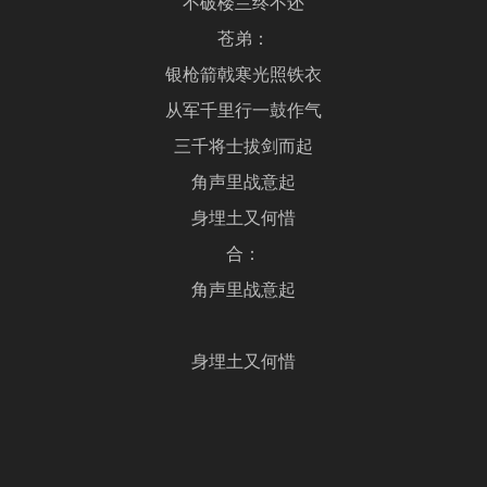
不破楼兰终不还
苍弟：
银枪箭戟寒光照铁衣
从军千里行一鼓作气
三千将士拔剑而起
角声里战意起
身埋土又何惜
合：
角声里战意起
身埋土又何惜