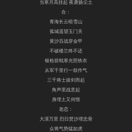
当寒月高挂起 夜袭扬尘土
合：
青海长云暗雪山
孤城遥望玉门关
黄沙百战穿金甲
不破楼兰终不还
银枪箭戟寒光照铁衣
从军千里行一鼓作气
三千将士拔剑而起
角声里战意起
身埋土又何惜
老恋：
大漠万里 烈日焚沙埋忠骨
众将气势猛如虎