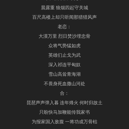
晨露重 狼烟四起守关城
百尺高楼上却只听闻那猎猎风声
老恋：
大漠万里 烈日焚沙埋忠骨
众将气势猛如虎
英雄们止戈为武
深入祁连平匈奴
雪山高耸青海湖
不畏身死血撒山河处
合：
琵琶声声弹入暮 连年烽火 何时归故土
只盼快马加鞭能传我家书
为报家国入敌腹 一将功成万骨枯