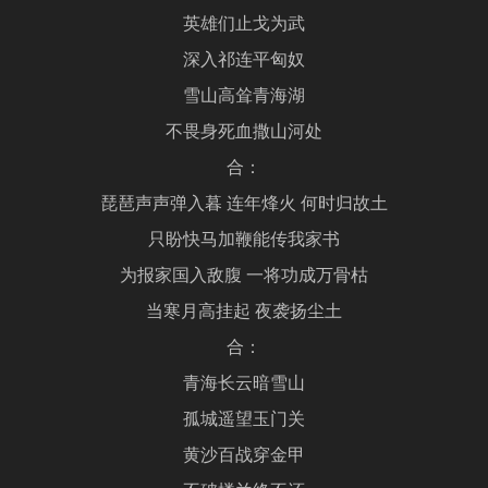
英雄们止戈为武
深入祁连平匈奴
雪山高耸青海湖
不畏身死血撒山河处
合：
琵琶声声弹入暮 连年烽火 何时归故土
只盼快马加鞭能传我家书
为报家国入敌腹 一将功成万骨枯
当寒月高挂起 夜袭扬尘土
合：
青海长云暗雪山
孤城遥望玉门关
黄沙百战穿金甲