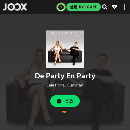
使用 JOOX APP
De Party En Party
Lele Pons
,
Guaynaa
播放