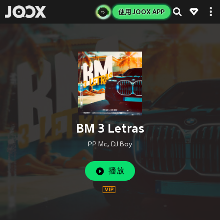
使用 JOOX APP
BM 3 Letras
PP Mc
,
DJ Boy
播放