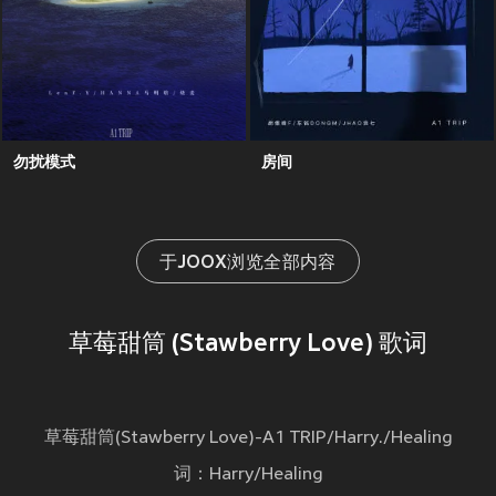
勿扰模式
房间
于JOOX浏览全部内容
草莓甜筒 (Stawberry Love) 歌词
草莓甜筒(Stawberry Love)-A1 TRIP/Harry./Healing
词：Harry/Healing