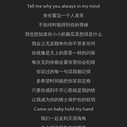
Tell me why you always in my mind
坐在窗边一个人发呆
不知何时能得到你的青睐
我也想知道你小小的脑瓜里想得是什么
我会义无反顾奔向你不管多坎坷
你就像是天上的星星一样的闪烁
每次见到你都会紧张害怕会犯错
你说过的每一句话我都记得
多希望时间能把你笑容定格
只要你感到不开心那就是我的错
让我成为你的骑士保护你的软弱
Come on baby hold my hand
我们一起走到天涯海角