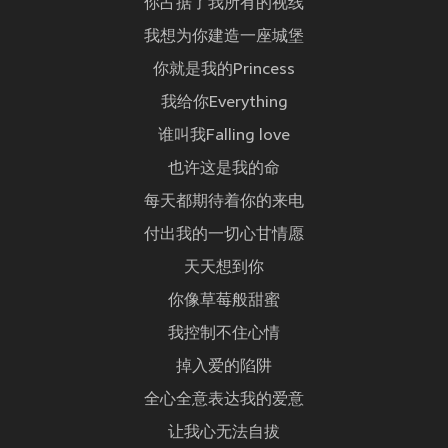
你占据了我所有的视线
我想为你建造一座城堡
你就是我的Princess
我给你Everything
谁叫我Falling love
也许这是我的命
每天都期待着你的来电
付出我的一切心甘情愿
天天想到你
你像草莓般甜蜜
我控制不住心情
掉入爱的陷阱
全心全意表达我的爱意
让我心无法自拔