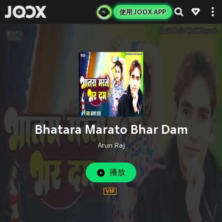
使用 JOOX APP
Bhatara Marato Bhar Dam
Arun Raj
播放