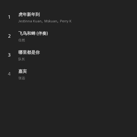
虎年新年到
1
Jestinna Kuan
Mskuan
Perry K
飞鸟和蝉 (伴奏)
2
任然
哪里都是你
3
队长
嘉宾
4
张远