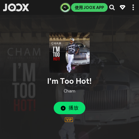
使用 JOOX APP
I'm Too Hot!
Cham
播放