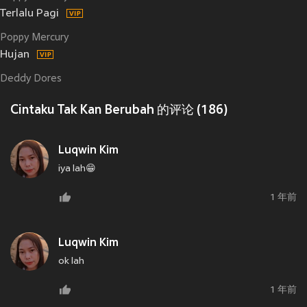
Terlalu Pagi
Poppy Mercury
Hujan
Deddy Dores
Cintaku Tak Kan Berubah 的评论 (186)
Luqwin Kim
iya lah😁
1 年前
Luqwin Kim
ok lah
1 年前