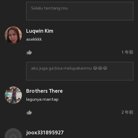
Selalu tentang mu
Luqwin Kim
asekkkk
1 年前
aku juga ga bisa melupakanmu 😂😂😂
Brothers There
lagunya mantap
2 年前
joox331895927