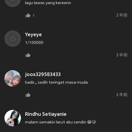
lagu lawas yang kereenn
2 年前
1
Yeyeye
1/100000
2 年前
joox329583433
hadir,, sedih teringat masa muda
2 年前
Rindhu Setiayanie
malam semakin larut aku sendiri 😂🥲