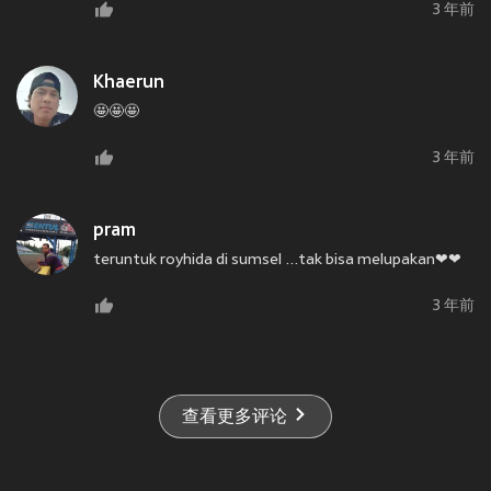
3 年前
Khaerun
🤩🤩🤩
3 年前
pram
teruntuk royhida di sumsel ...tak bisa melupakan❤❤
3 年前
查看更多评论