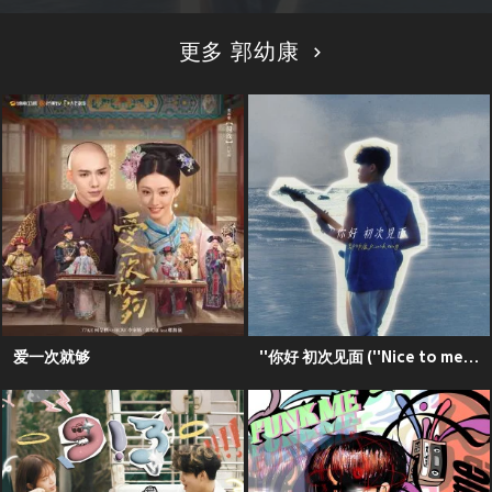
更多 郭幼康
爱一次就够
''你好 初次见面 (''Nice to meet you)