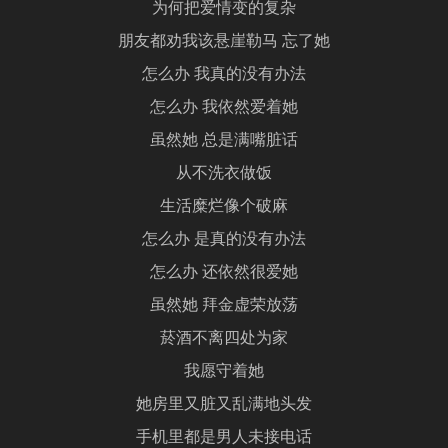
为何把爱情变的复杂
朋友都劝我该悬崖勒马 忘了她
怎么办 我真的没有办法
怎么办 我依然爱着她
虽然她 总是满嘴脏话
从不洗衣做饭
生活糜烂像个破麻
怎么办 是真的没有办法
怎么办 还依然很爱她
虽然她 拜金虚荣放荡
菸酒不离四处为家
我愿守着她
她房里又脏又乱满地头发
手机里都是男人未接电话