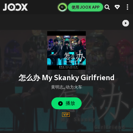
使用 JOOX APP
怎么办 My Skanky Girlfriend
黄明志
,
动力火车
播放