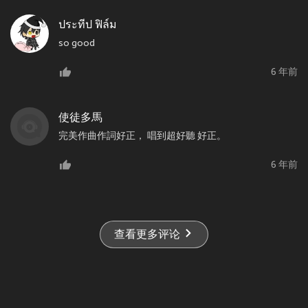
ประทีป ฟิล์ม
so good
6 年前
使徒多馬
完美作曲作詞好正， 唱到超好聽 好正。
6 年前
查看更多评论