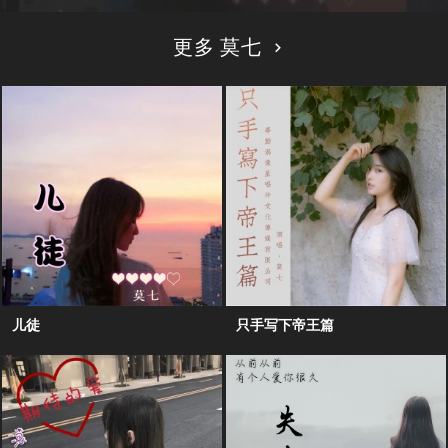
更多 莫七
儿徒
只手写下帝王篇