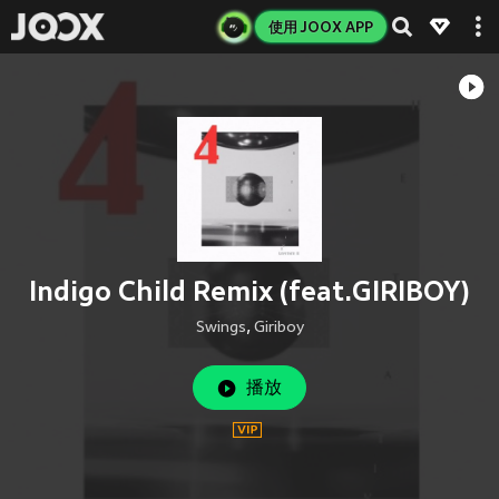
使用 JOOX APP
Indigo Child Remix (feat.GIRIBOY)
Swings
,
Giriboy
播放