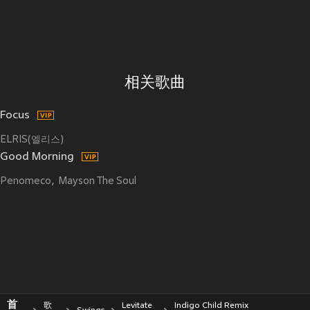
相关歌曲
Focus
ELRIS(엘리스)
Good Morning
Penomeco
Mayson The Soul
首
歌
Levitate
Indigo Child Remix