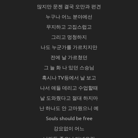
많지만 문젠 결국 오만과 편견
누구나 어느 분야에선
무지하고 고집스럽고
그리고 멍청하지
나도 누군가를 가르치지만
전에 날 가르쳤던
그 늘 화 나 있던 스승님
혹시나 TV등에서 날 보고
나서 애들 데리고 수업할때
날 도와줬다고 절대 하지마
난 하나도 안 고마웠으니 예
Souls should be free
강요없이 어느