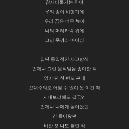
참새비둘기는 치여
우리 종이 비행기에
우리 꿈은 너무 높아
너의 머리카락 위에
그냥 좃까라 마이싱
집단 통일적인 사고방식
언제나 그런 움직임을 좋아한 적
없어 단 한 번도 근데
꼰대주의로 어쩔 수 없이 못 이긴 척
지내보려해도 결국엔
언제나 나에게 돌아왔던
건 돌아왔던
비판 뿐 나도 틀린 적