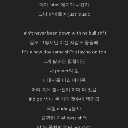
아까 label 얘기가 나왔지
그냥 받아들여 just music
I ain't never been down with no bull sh*t
몸도 그렇지만 이젠 지갑도 뚱뚱해
It's a new day same sh*t staying on top
그게 팝이든 힙합이든
내 power의 값
서태지를 이길 아이쯤
머리 속에 청사진이 이미 다 있음
Indigo 색 내 흰 머리 갯수에 백만곱
국힙 ending을 내
끝판왕 거부 boss sh*t
막 싼 똥처럼 일단 hot sh*t