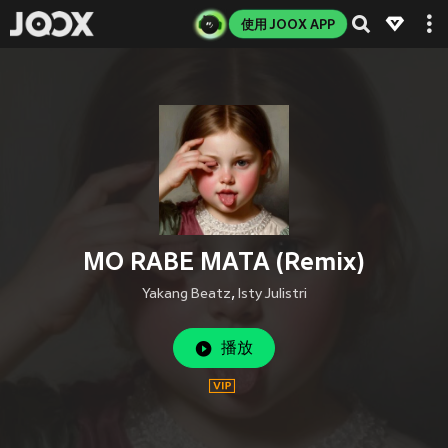
使用 JOOX APP
MO RABE MATA (Remix)
Yakang Beatz
,
Isty Julistri
播放