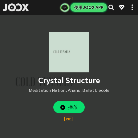
使用 JOOX APP
Crystal Structure
Meditation Nation
,
Ahanu
,
Ballet L'ecole
播放