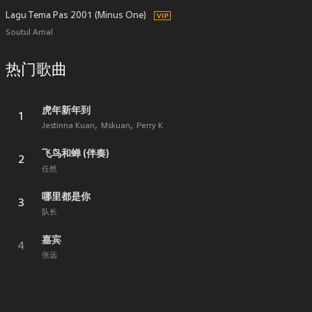
Lagu Tema Pas 2001 (Minus One)
Soutul Amal
热门歌曲
虎年新年到
1
Jestinna Kuan
Mskuan
Perry K
飞鸟和蝉 (伴奏)
2
任然
哪里都是你
3
队长
嘉宾
4
张远