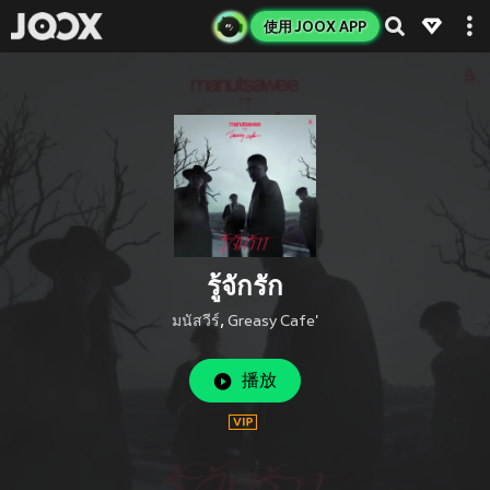
使用 JOOX APP
รู้จักรัก
มนัสวีร์
,
Greasy Cafe'
播放