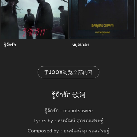
รู้จักรัก
หยุดเวลา
于JOOX浏览全部内容
รู้จักรัก 歌词
รู้จักรัก - manutsawee
Lyrics by：ธนพัฒน์ ศุภรณเศรษฐ์
Composed by：ธนพัฒน์ ศุภรณเศรษฐ์