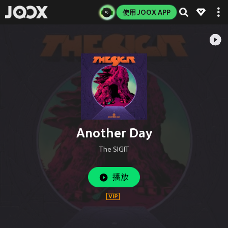
使用 JOOX APP
Another Day
The SIGIT
播放