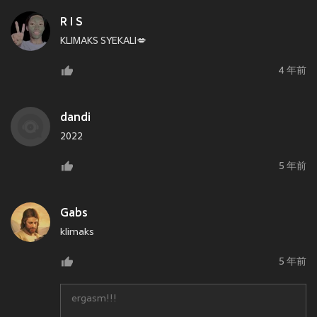
R I S
KLIMAKS SYEKALI💋
4 年前
dandi
2022
5 年前
Gabs
klimaks
5 年前
ergasm!!!