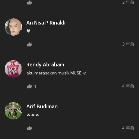
2 年前
An Nisa P Rinaldi
🖤
3 年前
Rendy Abraham
aku merasakan musik MUSE ☺️
4 年前
1
Arif Budiman
🔥🔥🔥
4 年前