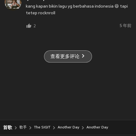
kang kapan bikin lagu yg berbahasa indonesia 😄 tapi
tetep rocknroll
5 年前
2
查看更多评论
首歌
歌手
The SIGIT
Another Day
Another Day