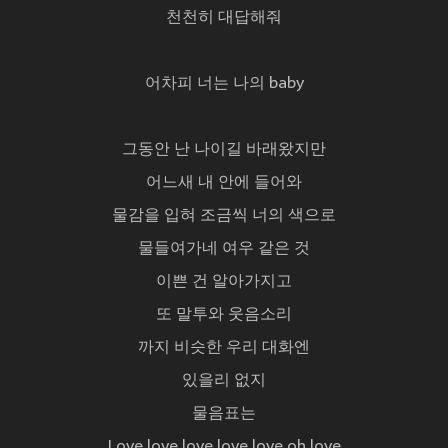
천천히 대답해줘
어차피 너는 나의 baby
그동안 난 나이길 바래왔지만
어느새 내 안에 들어와
물감을 입혀 조금씩 너의 색으로
물들여가네 여우 같은 것
이쁜 건 알아가지고
또 말투와 웃음소리
까지 비슷한 우리 대화엔
있을리 없지
물음표는
Love love love love love oh love