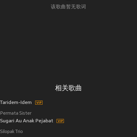
该歌曲暂无歌词
相关歌曲
Taridem-Idem
Permata Sister
Sugari Au Anak Pejabat
Silopak Trio