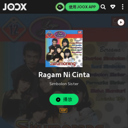
使用 JOOX APP
Ragam Ni Cinta
Simbolon Sister
播放